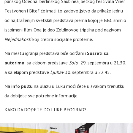
pariskog Odeona, berlinskog Šaubinea, bečkog festivala Viner
Festvohen i Bitef će imati to zadovoljstvo da prikaže jednu
od najtraženijih svetskih predstava prema kojoj je BBC snimio
istoimeni film. Ona je deo Zeldinovog triptiha pod nazivom
Nejednakosti
koji tretira socijalne probleme.
Na mestu igranja predstava biće održani i
Susreti sa
autorima
: sa ekipom predstave
Solo
29. septembra u 21.30,
a sa ekipom predstave
Ljubav
30. septembra u 22.45.
Na
info pultu
na ulazu u Luku moći ćete u svakom trenutku
da dobijete sve potrebne informacije.
KAKO DA DOĐETE DO LUKE BEOGRAD?