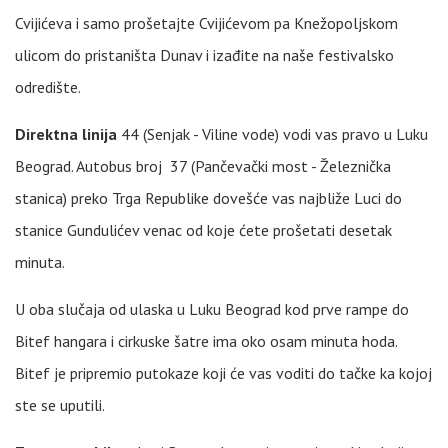
Cvijićeva i samo prošetajte Cvijićevom pa Knežopoljskom
ulicom do pristaništa Dunav i izađite na naše festivalsko
odredište.
Direktna linija
44 (Senjak - Viline vode) vodi vas pravo u Luku
Beograd. Autobus broj 37 (Pančevački most - Železnička
stanica) preko Trga Republike dovešće vas najbliže Luci do
stanice Gundulićev venac od koje ćete prošetati desetak
minuta.
U oba slučaja od ulaska u Luku Beograd kod prve rampe do
Bitef hangara i cirkuske šatre ima oko osam minuta hoda.
Bitef je pripremio putokaze koji će vas voditi do tačke ka kojoj
ste se uputili.