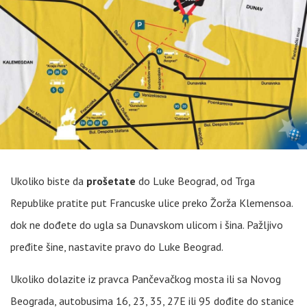
Ukoliko biste da
prošetate
do Luke Beograd, od Trga
Republike pratite put Francuske ulice preko Žorža Klemensoa.
dok ne dođete do ugla sa Dunavskom ulicom i šina. Pažljivo
pređite šine, nastavite pravo do Luke Beograd.
Ukoliko dolazite iz pravca Pančevačkog mosta ili sa Novog
Beograda, autobusima 16, 23, 35, 27E ili 95 dođite do stanice