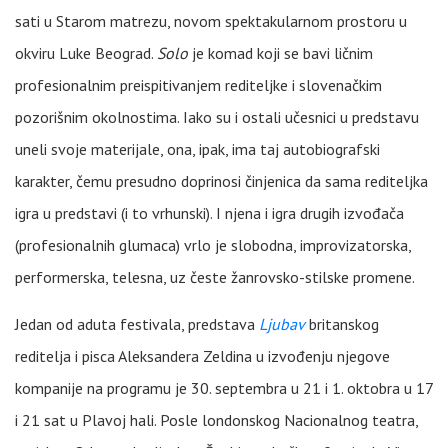
sati u Starom matrezu, novom spektakularnom prostoru u
okviru Luke Beograd.
Solo
je komad koji se bavi ličnim
profesionalnim preispitivanjem rediteljke i slovenačkim
pozorišnim okolnostima. Iako su i ostali učesnici u predstavu
uneli svoje materijale, ona, ipak, ima taj autobiografski
karakter, čemu presudno doprinosi činjenica da sama rediteljka
igra u predstavi (i to vrhunski). I njena i igra drugih izvođača
(profesionalnih glumaca) vrlo je slobodna, improvizatorska,
performerska, telesna, uz česte žanrovsko-stilske promene.
Jedan od aduta festivala, predstava
Ljubav
britanskog
reditelja i pisca Aleksandera Zeldina u izvođenju njegove
kompanije na programu je 30. septembra u 21 i 1. oktobra u 17
i 21 sat u Plavoj hali. Posle londonskog Nacionalnog teatra,